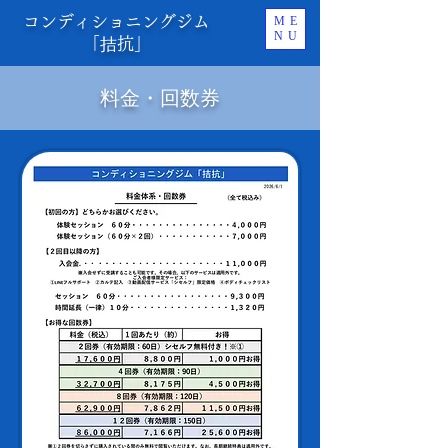
コンディショニングジム
ME
NU
「拮抗」
料金・回数券